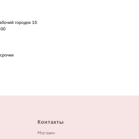
абочий городок 1б.
-00
срочки
Контакты
М
агазин