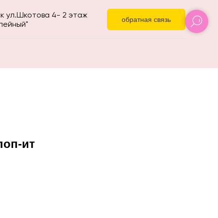
к ул.Шкотова 4- 2 этаж
обратная связь
ейный"
поп-ит