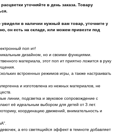
расцветки уточняйте в день заказа. Товару
ься.
 увидели в наличии нужный вам товар, уточните у
но, он есть на складе, или можем привезти под
ектронный поп ит!
уникальным дизайном, но и своими функциями.
венного материала, этот поп ит приятно ложится в руку
ущения.
скольких встроенных режимов игры, а также настраивать
ллергенна и изготовлена из нежных материалов, не
ществ.
лые линии, подсветка и звуковое сопровождение с
елают её идеальным выбором для детей от 3 лет.
моторику, координацию движений, внимательность и
АА".
 девочек, а его светящийся эффект в темноте добавляет