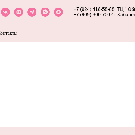
+7 (924) 418-58-88
ТЦ "Юби
+7 (909) 800-70-05
Хабаровс
онтакты