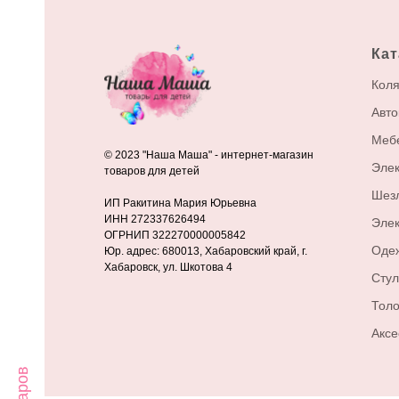
Кат
Коля
Авто
Меб
© 2023 "Наша Маша" - интернет-магазин
Элек
товаров для детей
Шез
ИП Ракитина Мария Юрьевна
ИНН 272337626494
Эле
ОГРНИП 322270000005842
Оде
Юр. адрес: 680013, Хабаровский край, г.
Хабаровск, ул. Шкотова 4
Стул
Тол
Аксе