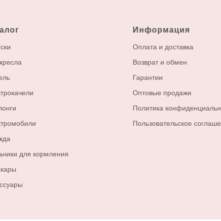
алог
Информация
ски
Оплата и доставка
кресла
Возврат и обмен
ель
Гарантии
трокачели
Оптовые продажи
лонги
Политика конфиденциальн
ктромобили
Пользовательское соглаш
жда
ьчики для кормления
окары
ссуары