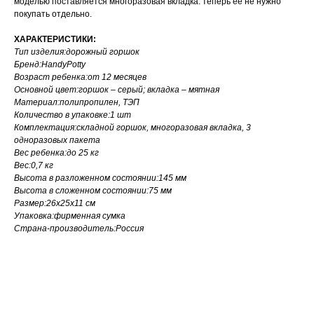
моделью поставляется многоразовая вкладка: теперь её не нужно
покупать отдельно.
ХАРАКТЕРИСТИКИ:
Тип изделия:дорожный горшок
Бренд:HandyPotty
Возраст ребенка:от 12 месяцев
Основной цвет:горшок – серый; вкладка – мятная
Материал:полипропилен, ТЭП
Количество в упаковке:1 шт
Комплектация:складной горшок, многоразовая вкладка, 3
одноразовых пакета
Вес ребенка:до 25 кг
Вес:0,7 кг
Высота в разложенном состоянии:145 мм
Высота в сложенном состоянии:75 мм
Размер:26х25х11 см
Упаковка:фирменная сумка
Страна-производитель:Россия