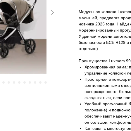
Модульная коляска Luxmom 
малышей, предлагая прод
новинка 2025 года. Найди 
модернизированный прогу
У данной модели автолюль
безопасности ЕСЕ R129 и в
отдельно).
Преимущества Luxmom 999
Хромированная рама: пр
управление коляской л
Просторная и комфортн
вентиляционными отвер
новорожденного. Люлька
складываться, если пос
Удобный прогулочный б
положение) и подножко
обеспечивают надежную
он большой, комфортн
Капюшон с многоступен