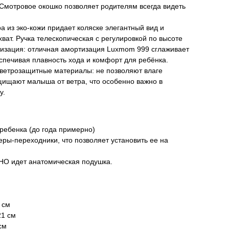
 Смотровое окошко позволяет родителям всегда видеть
а из эко-кожи придает коляске элегантный вид и
ват. Ручка телескопическая с регулировкой по высоте
изация: отличная амортизация Luxmom 999 сглаживает
спечивая плавность хода и комфорт для ребёнка.
ветрозащитные материалы: не позволяют влаге
щищают малыша от ветра, что особенно важно в
у.
а ребенка (до года примерно)
еры-переходники, что позволяет установить ее на
НО идет анатомическая подушка.
 см
21 см
см