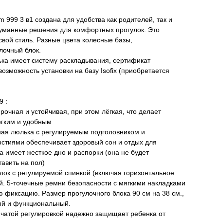
999 3 в1 создана для удобства как родителей, так и
уманные решения для комфортных прогулок. Это
свой стиль. Разные цвета колесные базы,
лочный блок.
ка имеет систему раскладывания, сертификат
озможность установки на базу Isofix (приобретается
 :
очная и устойчивая, при этом лёгкая, что делает
ёгким и удобным
ая люлька с регулируемым подголовником и
стиями обеспечивает здоровый сон и отдых для
 имеет жесткое дно и распорки (она не будет
тавить на пол)
лок с регулируемой спинкой (включая горизонтальное
й. 5-точечные ремни безопасности с мягкими накладками
 фиксацию. Размер прогулочного блока 90 см на 38 см.,
ый и функциональный.
чатой регулировкой надежно защищает ребенка от