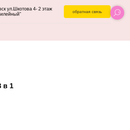
ск ул.Шкотова 4- 2 этаж
обратная связь
илейный"
 в 1