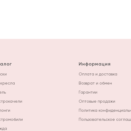
алог
Информация
ски
Оплата и доставка
окресла
Возврат и обмен
ель
Гарантии
ктрокачели
Оптовые продажи
лонги
Политика конфиденциаль
ктромобили
Пользовательское согла
жда