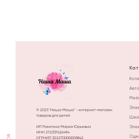
Кат
Коля
Авт
Меб
Эле
© 2023 "Наша Маша" - интернет-магазин
товаров для детей
Шез
Эле
ИП Ракитина Мария Юрьевна
ИНН 272337626494
Оде
ОГРНИП 322270000005842