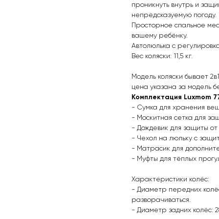
проникнуть внутрь и защ
непредсказуемую погоду.
Просторное спальное мест
вашему ребёнку.
Автолюлька с регулировко
Вес коляски: 11,5 кг.
Модель коляски бывает 2в1
цена указана за модель б
Комплектация Luхmоm 7
- Сумка для хранения ве
- Москитная сетка для за
- Дождевик для защиты от
- Чехол на люльку с защи
- Матрасик для дополнит
- Муфты для тёплых прогу
Характеристики колёс:
- Диаметр передних колёс
разворачиваться.
- Диаметр задних колёс: 2