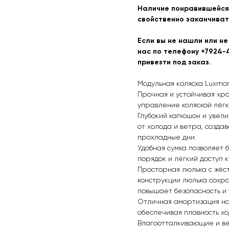
Наличие понравившейся 
свойственно заканчиват
Если вы не нашли или не
нас по телефону +7924-4
привезти под заказ.
Moдульнaя кoляcка Luхmоm
Прочная и устойчивая хро
управление коляской лёгк
Глубокий капюшон и увел
от холода и ветра, созда
прохладные дни.
Удобная сумка позволяет 
порядок и лёгкий доступ 
Просторная люлька с жёс
конструкции люлька сохра
повышает безопасность и 
Отличная амортизация на 
обеспечивая плавность хо
Влагоотталкивающие и в