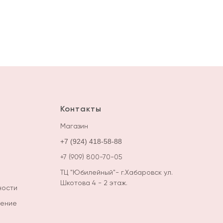
Контакты
М
агазин
+7 (924) 418-58-88
+7 (909) 800-70-05
ТЦ "Юбилейный"- г.Хабаровск ул.
Шкотова 4 - 2 этаж.
ности
шение