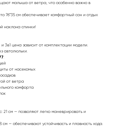
ищают малыша от ветра, что особенно важно в
о 76*35 см обеспечивает комфортный сон и отдых
й наклона спинки!
 и 3в1 цена зависит от комплектации модели.
ез автолюльки.
77
:
щей
щиты от насекомых
 осадков
той от ветра
ельного комфорта
лок
: 21 см — позволяют легко маневрировать и
8 см — обеспечивают устойчивость и плавность хода.