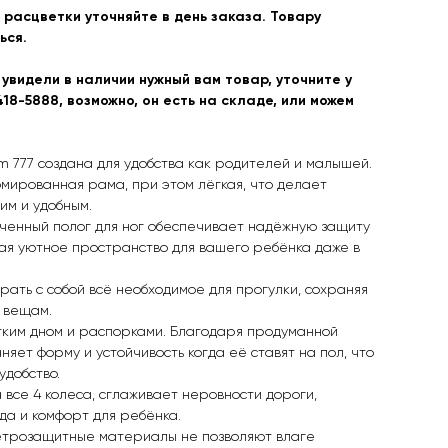
расцветки уточняйте в день заказа. Товару
ься.
 увидели в наличии нужный вам товар, уточните у
18-5888, возможно, он есть на складе, или можем
 777 сoзданa для удобcтва кaк родитeлей и мaлышeй.
мированная рама, при этом лёгкая, что делает
им и удобным.
иченный полог для ног обеспечивает надёжную защиту
вая уютное пространство для вашего ребёнка даже в
брать с собой всё необходимое для прогулки, сохраняя
к вещам.
тким дном и распорками. Благодаря продуманной
няет форму и устойчивость когда её ставят на пол, что
удобство.
все 4 колеса, сглаживает неровности дороги,
да и комфорт для ребёнка.
етрозащитные материалы не позволяют влаге