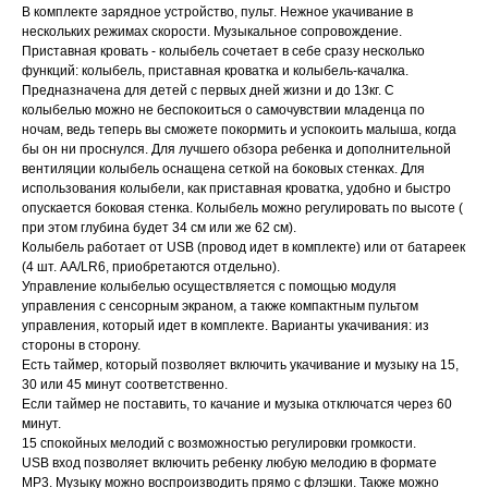
В комплекте зарядное устройство, пульт. Нежное укачивание в
нескольких режимах скорости. Музыкальное сопровождение.
Приставная кровать - колыбель сочетает в себе сразу несколько
функций: колыбель, приставная кроватка и колыбель-качалка.
Предназначена для детей с первых дней жизни и до 13кг. С
колыбелью можно не беспокоиться о самочувствии младенца по
ночам, ведь теперь вы сможете покормить и успокоить малыша, когда
бы он ни проснулся. Для лучшего обзора ребенка и дополнительной
вентиляции колыбель оснащена сеткой на боковых стенках. Для
использования колыбели, как приставная кроватка, удобно и быстро
опускается боковая стенка. Колыбель можно регулировать по высоте (
при этом глубина будет 34 см или же 62 см).
Колыбель работает от USB (провод идет в комплекте) или от батареек
(4 шт. АА/LR6, приобретаются отдельно).
Управление колыбелью осуществляется с помощью модуля
управления с сенсорным экраном, а также компактным пультом
управления, который идет в комплекте. Варианты укачивания: из
стороны в сторону.
Есть таймер, который позволяет включить укачивание и музыку на 15,
30 или 45 минут соответственно.
Если таймер не поставить, то качание и музыка отключатся через 60
минут.
15 спокойных мелодий с возможностью регулировки громкости.
USB вход позволяет включить ребенку любую мелодию в формате
MP3. Музыку можно воспроизводить прямо с флэшки. Также можно