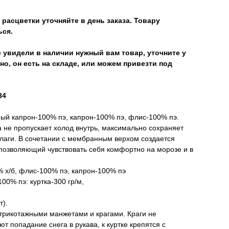
расцветки уточняйте в день заказа. Товару
ься.
 увидели в наличии нужный вам товар, уточните у
но, он есть на складе, или можем привезти под
34
ый капрон-100% пэ, капрон-100% пэ, флис-100% пэ.
 не пропускает холод внутрь, максимально сохраняет
влаги. В сочетании с мембранным верхом создается
позволяющий чувствовать себя комфортно на морозе и в
 х/б, флис-100% пэ, капрон-100% пэ
00% пэ: куртка-300 гр/м,
т).
 трикотажными манжетами и крагами. Краги не
 попадание снега в рукава, к куртке крепятся с