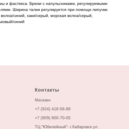
мы и фастекса. Брюки с напульсниками, регулируемыми
лями. Ширина талии регулируется при помощи липучки.
 волна/синий, хаки/серый, морская волна/серый,
ьковый/синий
Контакты
М
агазин
+7 (924) 418-58-88
+7 (909) 800-70-05
ТЦ "Юбилейный"- г.Хабаровск ул.