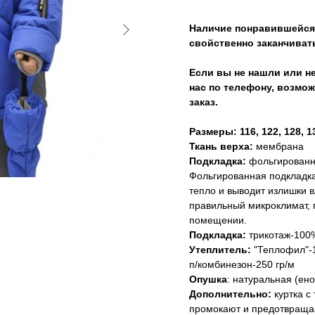
Наличие понравившейся 
свойственно заканчиват
Если вы не нашли или не
нас по телефону, возмож
заказ.
Размеры: 116, 122, 128, 1
Ткань верха:
мембрана
Подкладка:
фольгированн
Фольгированная подкладка
тепло и выводит излишки 
правильный микроклимат, 
помещении.
Подкладка:
трикотаж-100%
Утеплитель:
"Теплофил"-1
п/комбинезон-250 гр/м
Опушка
: натуральная (ено
Дополнительно:
куртка с
промокают и предотвращают