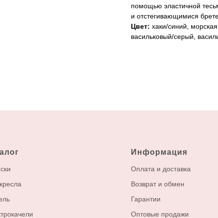
помощью эластичной тесь
и отстегивающимися брете
Цвет:
хаки/синий, морская
васильковый/серый, васил
алог
Информация
ски
Оплата и доставка
кресла
Возврат и обмен
ель
Гарантии
трокачели
Оптовые продажи