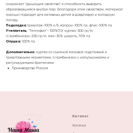
сохраняет "дышащие свойства" и способность выводить
образовавшийся внутри пар. Благодаря этим свойствам, материал
хорошо подходит для активных детей в дождливую и холодную
погоду.
Подкладка
трикотаж-100% х/б, капрон-100% пэ, флис-100% пэ
Утеплитель
: "Теплофил"- 100%ПЭ: куртка-300 гр/м;
п/комбинезон-250 гр/м. мех-30% шерсть, 70% пэ
Опушка:
100% пэ
Дополнительно:
куртка со съемной меховой подстежкой и
трикотажными манжетами, п/комбинезон с напульсниками и
регулируемыми бретелями.
Производство Россия
Каталог
Коляски