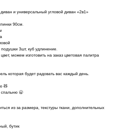
диван и универсальный угловой диван «2в1»
спинки 90см.
м
а
ловой
 подушки 3шт, куб удлинение.
вет, можем изготовить на заказ цветовая палитра
ель которая будет радовать вас каждый день.
ю 🧸
 спальню 🥱
ться из за размера, текстуры ткани, дополнительных
ый, бутик