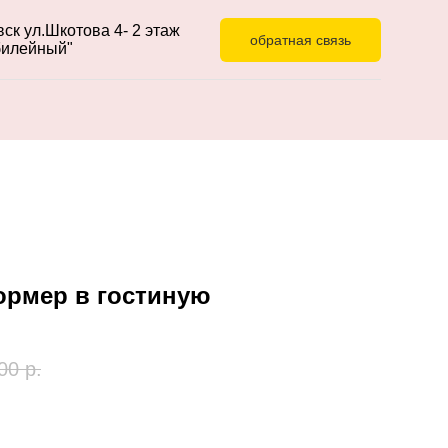
ск ул.Шкотова 4- 2 этаж
обратная связь
илейный"
ормер в гостиную
00
р.