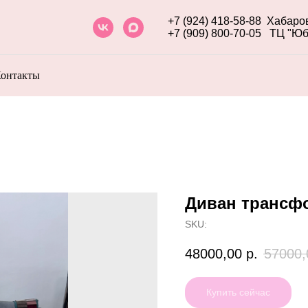
+7 (924) 418-58-88
Хабаров
+7 (909) 800-70-05
ТЦ "Юб
онтакты
Диван трансф
SKU:
48000,00
р.
57000,
Купить сейчас